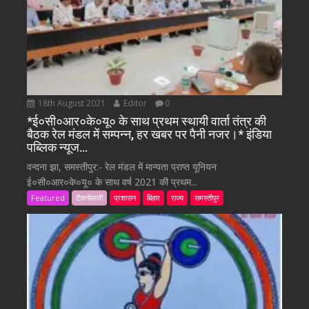
18th August 2021
Editor
0
*ई०सी०आर०के०यू० के साथ प्रथम स्थायी वार्ता तंत्र की
बैठक रेल मंडल में सम्पन्न, हर खबर पर पैनी नजर।* इंडिया
पब्लिक न्यूज…
वन्दना झा, समस्तीपुर:- रेल मंडल में मान्यता प्राप्त यूनियन
ई०सी०आर०के०यू० के साथ वर्ष 2021 की प्रथम...
Featured
टैकनोलजी
प्रशासन
बिहार
राज्य
समस्तीपुर