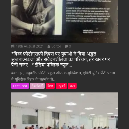
19th August 2021
Editor
0
*विश्व फ़ोटोग्राफ़ी दिवस पर युवाओं ने दिया अद्भुत
सृजनात्मकता और संवेदनशीलता का परिचय, हर खबर पर
पैनी नजर।* इंडिया पब्लिक न्यूज…
वंदना झा, मधुबनी:- एमिटी स्कूल ऑफ कम्युनिकेशन, एमिटी यूनिवर्सिटी पटना
ने यूनिसेफ बिहार के सहयोग से...
Featured
टैकनोलजी
बिहार
मधुबनी
राज्य