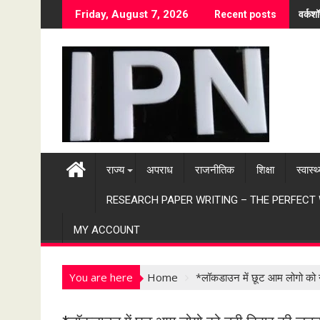
S
वर्कश
Friday, August 7, 2026
Recent posts
k
i
p
t
o
c
o
n
t
राज्य
अपराध
राजनीतिक
शिक्षा
स्वास्थ
e
n
RESEARCH PAPER WRITING – THE PERFECT
t
MY ACCOUNT
You are here
Home
*लॉकडाउन में छूट आम लोगो को न