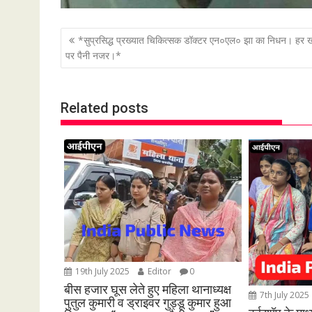
P
*सुप्रसिद्ध प्रख्यात चिकित्सक डॉक्टर एन०एल० झा का निधन। हर 
o
पर पैनी नजर।*
s
t
Related posts
n
a
v
i
g
a
t
i
o
19th July 2025
Editor
0
n
बीस हजार घूस लेते हुए महिला थानाध्यक्ष
7th July 2025
पुतुल कुमारी व ड्राइवर गुड्डू कुमार हुआ