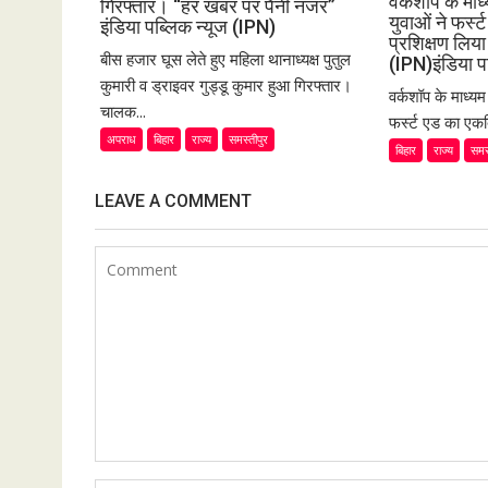
वर्कशॉप के मा
गिरफ्तार। “हर खबर पर पैनी नजर”
युवाओं ने फर्
इंडिया पब्लिक न्यूज (IPN)
प्रशिक्षण लि
बीस हजार घूस लेते हुए महिला थानाध्यक्ष पुतुल
(IPN)इंडिया प
कुमारी व ड्राइवर गुड्डू कुमार हुआ गिरफ्तार।
वर्कशॉप के माध्य
चालक...
फर्स्ट एड का एकद
अपराध
बिहार
राज्य
समस्तीपुर
बिहार
राज्य
समस
LEAVE A COMMENT