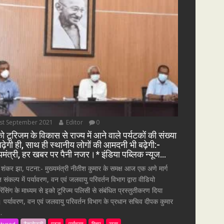
st September 2021
Editor
0
ो टूरिजम के विकास से राज्य में आने वाले पर्यटकों की संख्या
बढ़ेगी ही, साथ ही स्थानीय लोगों की आमदनी भी बढ़ेगी:-
्यमंत्री, हर खबर पर पैनी नजर।* इंडिया पब्लिक न्यूज…
 शंकर झा, पटना:- मुख्यमंत्री नीतीश कुमार के समक्ष आज एक अणे मार्ग
त संकल्प में पर्यावरण, वन एवं जलवायु परिवर्तन विभाग द्वारा वीडियो
्रेंसिंग के माध्यम से इको टूरिज्म पलिसी से संबंधित प्रस्तुतीकरण दिया
 पर्यावरण, वन एवं जलवायु परिवर्तन विभाग के प्रधान सचिव दीपक कुमार
.
atured
टैकनोलजी
पटना
पर्यावरण
बिहार
राज्य