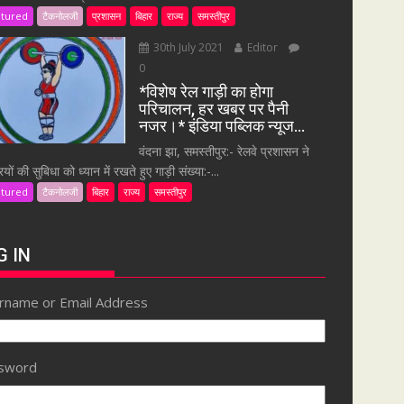
atured
टैकनोलजी
प्रशासन
बिहार
राज्य
समस्तीपुर
30th July 2021
Editor
0
*विशेष रेल गाड़ी का होगा
परिचालन, हर खबर पर पैनी
नजर।* इंडिया पब्लिक न्यूज…
वंदना झा, समस्तीपुर:- रेलवे प्रशासन ने
ियों की सुबिधा को ध्यान में रखते हुए गाड़ी संख्या:-...
atured
टैकनोलजी
बिहार
राज्य
समस्तीपुर
G IN
rname or Email Address
sword