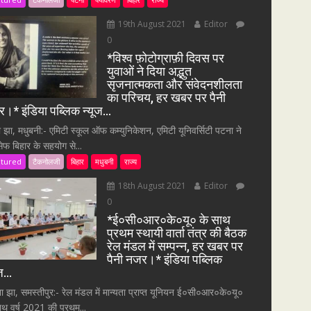
19th August 2021
Editor
0
*विश्व फ़ोटोग्राफ़ी दिवस पर
युवाओं ने दिया अद्भुत
सृजनात्मकता और संवेदनशीलता
का परिचय, हर खबर पर पैनी
।* इंडिया पब्लिक न्यूज…
ा झा, मधुबनी:- एमिटी स्कूल ऑफ कम्युनिकेशन, एमिटी यूनिवर्सिटी पटना ने
सेफ बिहार के सहयोग से...
atured
टैकनोलजी
बिहार
मधुबनी
राज्य
18th August 2021
Editor
0
*ई०सी०आर०के०यू० के साथ
प्रथम स्थायी वार्ता तंत्र की बैठक
रेल मंडल में सम्पन्न, हर खबर पर
पैनी नजर।* इंडिया पब्लिक
ूज…
ना झा, समस्तीपुर:- रेल मंडल में मान्यता प्राप्त यूनियन ई०सी०आर०के०यू०
ाथ वर्ष 2021 की प्रथम...