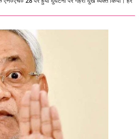
ा के एन०एच० 28 पर हुयी दुर्घटना पर गहरा दुख व्यक्त किया। हर