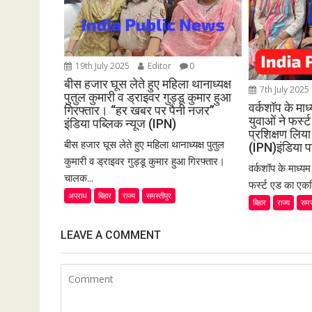
t
i
o
19th July 2025
Editor
0
n
बीस हजार घूस लेते हुए महिला थानाध्यक्ष
7th July 2025
पुतुल कुमारी व ड्राइवर गुड्डू कुमार हुआ
वर्कशॉप के मा
गिरफ्तार। “हर खबर पर पैनी नजर”
युवाओं ने फर्
इंडिया पब्लिक न्यूज (IPN)
प्रशिक्षण लि
बीस हजार घूस लेते हुए महिला थानाध्यक्ष पुतुल
(IPN)इंडिया प
कुमारी व ड्राइवर गुड्डू कुमार हुआ गिरफ्तार।
वर्कशॉप के माध्य
चालक...
फर्स्ट एड का एकद
अपराध
बिहार
राज्य
समस्तीपुर
बिहार
राज्य
समस
LEAVE A COMMENT