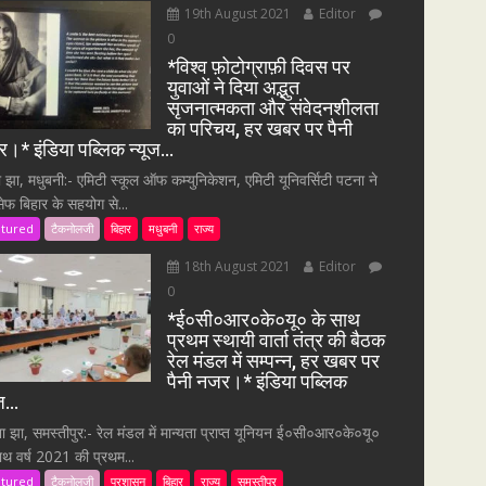
19th August 2021
Editor
0
*विश्व फ़ोटोग्राफ़ी दिवस पर
युवाओं ने दिया अद्भुत
सृजनात्मकता और संवेदनशीलता
का परिचय, हर खबर पर पैनी
।* इंडिया पब्लिक न्यूज…
ा झा, मधुबनी:- एमिटी स्कूल ऑफ कम्युनिकेशन, एमिटी यूनिवर्सिटी पटना ने
सेफ बिहार के सहयोग से...
atured
टैकनोलजी
बिहार
मधुबनी
राज्य
18th August 2021
Editor
0
*ई०सी०आर०के०यू० के साथ
प्रथम स्थायी वार्ता तंत्र की बैठक
रेल मंडल में सम्पन्न, हर खबर पर
पैनी नजर।* इंडिया पब्लिक
ूज…
ना झा, समस्तीपुर:- रेल मंडल में मान्यता प्राप्त यूनियन ई०सी०आर०के०यू०
ाथ वर्ष 2021 की प्रथम...
atured
टैकनोलजी
प्रशासन
बिहार
राज्य
समस्तीपुर