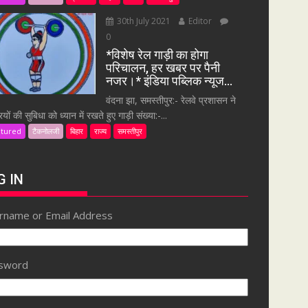
30th July 2021
Editor
0
*विशेष रेल गाड़ी का होगा
परिचालन, हर खबर पर पैनी
नजर।* इंडिया पब्लिक न्यूज…
वंदना झा, समस्तीपुर:- रेलवे प्रशासन ने
ियों की सुबिधा को ध्यान में रखते हुए गाड़ी संख्या:-...
atured
टैकनोलजी
बिहार
राज्य
समस्तीपुर
G IN
rname or Email Address
sword