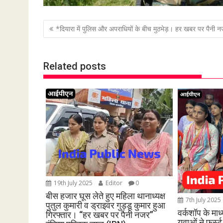
P
*दियारा में पुलिस और अपराधियों के बीच मुठभेड़। हर खबर पर पैनी
o
s
Related posts
t
n
a
v
i
g
a
t
i
o
19th July 2025
Editor
0
n
बीस हजार घूस लेते हुए महिला थानाध्यक्ष
7th July 2025
पुतुल कुमारी व ड्राइवर गुड्डू कुमार हुआ
वर्कशॉप के मा
गिरफ्तार। “हर खबर पर पैनी नजर”
युवाओं ने फर्