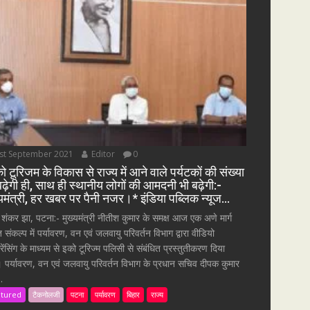
st September 2021
Editor
0
ो टूरिजम के विकास से राज्य में आने वाले पर्यटकों की संख्या
बढ़ेगी ही, साथ ही स्थानीय लोगों की आमदनी भी बढ़ेगी:-
्यमंत्री, हर खबर पर पैनी नजर।* इंडिया पब्लिक न्यूज…
 शंकर झा, पटना:- मुख्यमंत्री नीतीश कुमार के समक्ष आज एक अणे मार्ग
त संकल्प में पर्यावरण, वन एवं जलवायु परिवर्तन विभाग द्वारा वीडियो
्रेंसिंग के माध्यम से इको टूरिज्म पलिसी से संबंधित प्रस्तुतीकरण दिया
 पर्यावरण, वन एवं जलवायु परिवर्तन विभाग के प्रधान सचिव दीपक कुमार
.
atured
टैकनोलजी
पटना
पर्यावरण
बिहार
राज्य