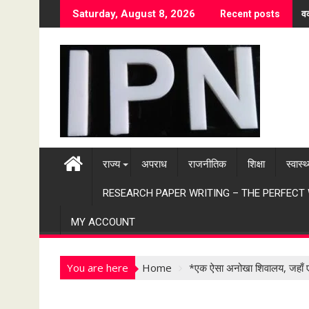
S
वर
Saturday, August 8, 2026
Recent posts
k
i
p
t
o
c
o
n
t
राज्य
अपराध
राजनीतिक
शिक्षा
स्वास्थ
e
n
RESEARCH PAPER WRITING – THE PERFECT
t
MY ACCOUNT
You are here
Home
*एक ऐसा अनोखा शिवालय, जहाँ ए