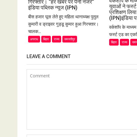
वर्कशॉप के मा
गिरफ्तार। “हर खबर पर पैनी नजर”
युवाओं ने फर्
इंडिया पब्लिक न्यूज (IPN)
प्रशिक्षण लि
बीस हजार घूस लेते हुए महिला थानाध्यक्ष पुतुल
(IPN)इंडिया प
कुमारी व ड्राइवर गुड्डू कुमार हुआ गिरफ्तार।
वर्कशॉप के माध्य
चालक...
फर्स्ट एड का एकद
अपराध
बिहार
राज्य
समस्तीपुर
बिहार
राज्य
समस
LEAVE A COMMENT