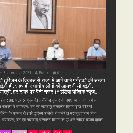
st September 2021
Editor
0
ो टूरिजम के विकास से राज्य में आने वाले पर्यटकों की संख्या
बढ़ेगी ही, साथ ही स्थानीय लोगों की आमदनी भी बढ़ेगी:-
्यमंत्री, हर खबर पर पैनी नजर।* इंडिया पब्लिक न्यूज…
 शंकर झा, पटना:- मुख्यमंत्री नीतीश कुमार के समक्ष आज एक अणे मार्ग
त संकल्प में पर्यावरण, वन एवं जलवायु परिवर्तन विभाग द्वारा वीडियो
्रेंसिंग के माध्यम से इको टूरिज्म पलिसी से संबंधित प्रस्तुतीकरण दिया
 पर्यावरण, वन एवं जलवायु परिवर्तन विभाग के प्रधान सचिव दीपक कुमार
.
atured
टैकनोलजी
पटना
पर्यावरण
बिहार
राज्य