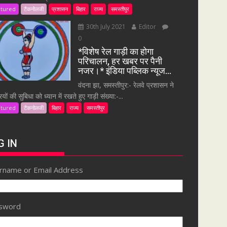
atured
टैकनोलजी
प्रशासन
बिहार
राज्य
समस्तीपुर
30th July 2021
Editor
0
*विशेष रेल गाड़ी का होगा
परिचालन, हर खबर पर पैनी
नजर।* इंडिया पब्लिक न्यूज…
वंदना झा, समस्तीपुर:- रेलवे प्रशासन ने
ियों की सुबिधा को ध्यान में रखते हुए गाड़ी संख्या:-...
atured
टैकनोलजी
बिहार
राज्य
समस्तीपुर
G IN
rname or Email Address
sword