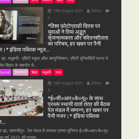
19th August 2021
Editor
0
*विश्व फ़ोटोग्राफ़ी दिवस पर
युवाओं ने दिया अद्भुत
सृजनात्मकता और संवेदनशीलता
का परिचय, हर खबर पर पैनी
।* इंडिया पब्लिक न्यूज…
ा झा, मधुबनी:- एमिटी स्कूल ऑफ कम्युनिकेशन, एमिटी यूनिवर्सिटी पटना ने
सेफ बिहार के सहयोग से...
atured
टैकनोलजी
बिहार
मधुबनी
राज्य
18th August 2021
Editor
0
*ई०सी०आर०के०यू० के साथ
प्रथम स्थायी वार्ता तंत्र की बैठक
रेल मंडल में सम्पन्न, हर खबर पर
पैनी नजर।* इंडिया पब्लिक
ूज…
ना झा, समस्तीपुर:- रेल मंडल में मान्यता प्राप्त यूनियन ई०सी०आर०के०यू०
ाथ वर्ष 2021 की प्रथम...