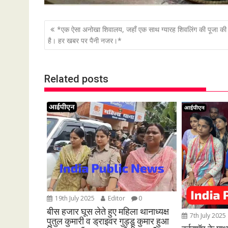
P
*एक ऐसा अनोखा शिवालय, जहाँ एक साथ ग्यारह शिवलिंग की पूजा की
o
है। हर खबर पर पैनी नजर।*
s
t
Related posts
n
a
v
i
g
a
t
i
o
19th July 2025
Editor
0
n
बीस हजार घूस लेते हुए महिला थानाध्यक्ष
7th July 2025
पुतुल कुमारी व ड्राइवर गुड्डू कुमार हुआ