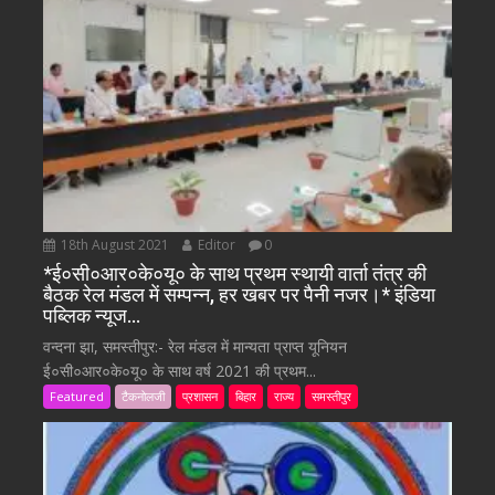
18th August 2021
Editor
0
*ई०सी०आर०के०यू० के साथ प्रथम स्थायी वार्ता तंत्र की
बैठक रेल मंडल में सम्पन्न, हर खबर पर पैनी नजर।* इंडिया
पब्लिक न्यूज…
वन्दना झा, समस्तीपुर:- रेल मंडल में मान्यता प्राप्त यूनियन
ई०सी०आर०के०यू० के साथ वर्ष 2021 की प्रथम...
Featured
टैकनोलजी
प्रशासन
बिहार
राज्य
समस्तीपुर