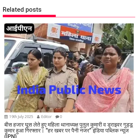
t
Related posts
n
a
v
i
g
a
t
i
o
n
19th July 2025
Editor
0
बीस हजार घूस लेते हुए महिला थानाध्यक्ष पुतुल कुमारी व ड्राइवर गुड्डू
कुमार हुआ गिरफ्तार। “हर खबर पर पैनी नजर” इंडिया पब्लिक न्यूज
(IPN)