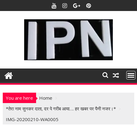
S
k
i
p
t
o
c
o
n
t
e
n
t
You are here
Home
*तेरा नाम सुनकर दाता, दर पे गरीब आया…. हर खबर पर पैनी नजर।*
IMG-20200210-WA0005