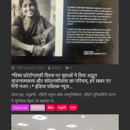
19th August 2021
Editor
0
*विश्व फ़ोटोग्राफ़ी दिवस पर युवाओं ने दिया अद्भुत
सृजनात्मकता और संवेदनशीलता का परिचय, हर खबर पर
पैनी नजर।* इंडिया पब्लिक न्यूज…
वंदना झा, मधुबनी:- एमिटी स्कूल ऑफ कम्युनिकेशन, एमिटी यूनिवर्सिटी पटना
ने यूनिसेफ बिहार के सहयोग से...
Featured
टैकनोलजी
बिहार
मधुबनी
राज्य