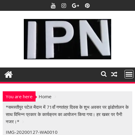
S
k
i
p
t
o
c
o
n
t
e
n
t
You are here
Home
*समस्तीपुर पटेल मैदान में 71वाँ गणतंत्र दिवस के शुभ अवसर पर झंडोत्तोलन के
साथ विभिन्न प्रकार के कार्यक्रम का आयोजन किया गया। हर खबर पर पैनी
नजर।*
IMG-20200127-WA0010