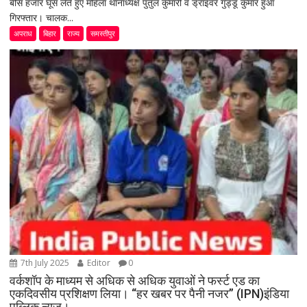
बीस हजार घूस लेते हुए महिला थानाध्यक्ष पुतुल कुमारी व ड्राइवर गुड्डू कुमार हुआ
गिरफ्तार। चालक...
अपराध
बिहार
राज्य
समस्तीपुर
7th July 2025
Editor
0
वर्कशॉप के माध्यम से अधिक से अधिक युवाओं ने फर्स्ट एड का
एकदिवसीय प्रशिक्षण लिया। “हर खबर पर पैनी नजर” (IPN)इंडिया
पब्लिक न्यूज।