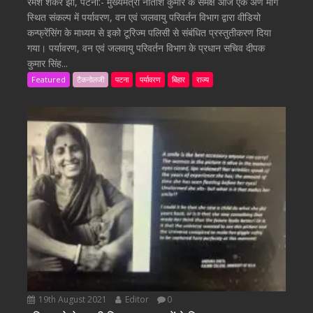
रमेश शंकर झा, पटना:- मुख्यमंत्री नीतीश कुमार के समक्ष आज एक अणे मार्ग
स्थित संकल्प में पर्यावरण, वन एवं जलवायु परिवर्तन विभाग द्वारा वीडियो
कन्फ्रेंसिंग के माध्यम से इको टूरिज्म पलिसी से संबंधित प्रस्तुतीकरण दिया
गया। पर्यावरण, वन एवं जलवायु परिवर्तन विभाग के प्रधान सचिव दीपक
कुमार सिंह...
Featured
टैकनोलजी
पटना
पर्यावरण
बिहार
राज्य
19th August 2021
Editor
0