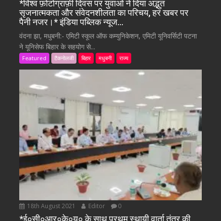
*विश्व फ़ोटोग्राफ़ी दिवस पर युवाओं ने दिया अद्भुत
सृजनात्मकता और संवेदनशीलता का परिचय, हर खबर पर
पैनी नजर।* इंडिया पब्लिक न्यूज…
वंदना झा, मधुबनी:- एमिटी स्कूल ऑफ कम्युनिकेशन, एमिटी यूनिवर्सिटी पटना
ने यूनिसेफ बिहार के सहयोग से...
Featured
टैकनोलजी
बिहार
मधुबनी
राज्य
18th August 2021
Editor
0
*ई०सी०आर०के०यू० के साथ प्रथम स्थायी वार्ता तंत्र की