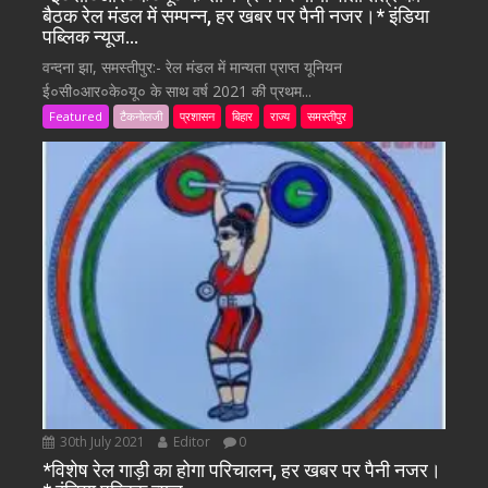
बैठक रेल मंडल में सम्पन्न, हर खबर पर पैनी नजर।* इंडिया
पब्लिक न्यूज…
वन्दना झा, समस्तीपुर:- रेल मंडल में मान्यता प्राप्त यूनियन
ई०सी०आर०के०यू० के साथ वर्ष 2021 की प्रथम...
Featured
टैकनोलजी
प्रशासन
बिहार
राज्य
समस्तीपुर
30th July 2021
Editor
0
*विशेष रेल गाड़ी का होगा परिचालन, हर खबर पर पैनी नजर।