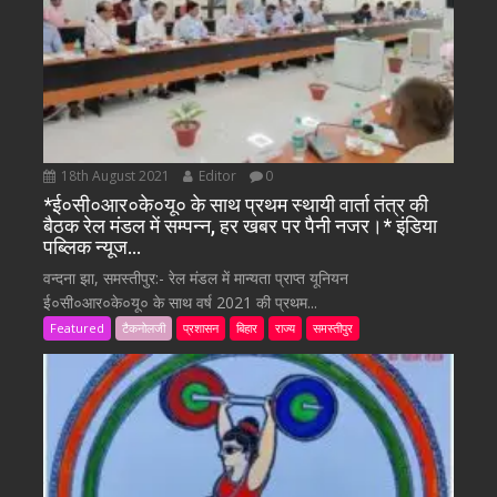
18th August 2021
Editor
0
*ई०सी०आर०के०यू० के साथ प्रथम स्थायी वार्ता तंत्र की
बैठक रेल मंडल में सम्पन्न, हर खबर पर पैनी नजर।* इंडिया
पब्लिक न्यूज…
वन्दना झा, समस्तीपुर:- रेल मंडल में मान्यता प्राप्त यूनियन
ई०सी०आर०के०यू० के साथ वर्ष 2021 की प्रथम...
Featured
टैकनोलजी
प्रशासन
बिहार
राज्य
समस्तीपुर