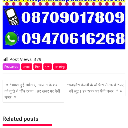
Post Views:
379
Featured
अपराध
बिहार
राज्य
समस्तीपुर
P
*ममता हुई शर्मसार, नवजात के शव
*फाइनेंस कंपनी के ऑफिस से लाखों रुपए
o
को कुत्ते ने नोंच खाया। हर खबर पर पैनी
की लूट। हर खबर पर पैनी नजर।*
नजर।*
s
t
n
Related posts
a