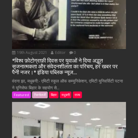
19th August 2021
Editor
0
*विश्व फ़ोटोग्राफ़ी दिवस पर युवाओं ने दिया अद्भुत
सृजनात्मकता और संवेदनशीलता का परिचय, हर खबर पर
पैनी नजर।* इंडिया पब्लिक न्यूज…
वंदना झा, मधुबनी:- एमिटी स्कूल ऑफ कम्युनिकेशन, एमिटी यूनिवर्सिटी पटना
ने यूनिसेफ बिहार के सहयोग से...
Featured
टैकनोलजी
बिहार
मधुबनी
राज्य