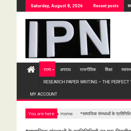
S
वर
Saturday, August 8, 2026
Recent posts
k
i
p
t
o
c
o
n
t
राज्य
अपराध
राजनीतिक
शिक्षा
स्वास्थ
e
n
RESEARCH PAPER WRITING – THE PERFECT
t
MY ACCOUNT
You are here
Home
*सामाजिक संस्थाओं के प्रतिनिध