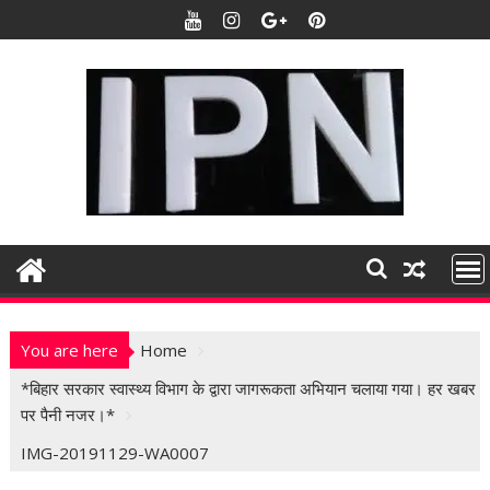
S
k
i
p
t
o
c
o
n
t
e
n
t
You are here
Home
*बिहार सरकार स्वास्थ्य विभाग के द्वारा जागरूकता अभियान चलाया गया। हर खबर
पर पैनी नजर।*
IMG-20191129-WA0007