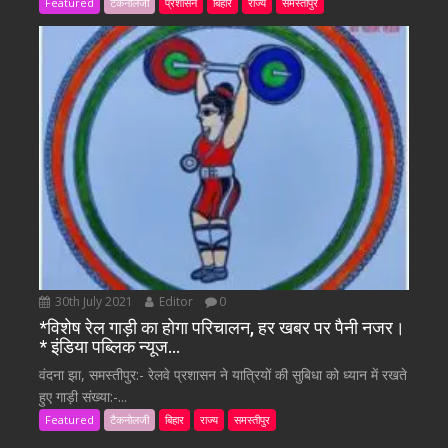
Featured
टैकनोलजी
प्रशासन
बिहार
राज्य
समस्तीपुर
30th July 2021
Editor
0
*विशेष रेल गाड़ी का होगा परिचालन, हर खबर पर पैनी नजर।
* इंडिया पब्लिक न्यूज…
वंदना झा, समस्तीपुर:- रेलवे प्रशासन ने यात्रियों की सुबिधा को ध्यान में रखते
हुए गाड़ी संख्या:-...
Featured
टैकनोलजी
बिहार
राज्य
समस्तीपुर