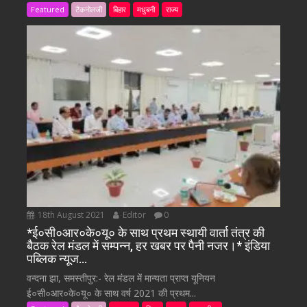
Featured
टैकनोलजी
बिहार
मधुबनी
राज्य
18th August 2021
Editor
0
*ई०सी०आर०के०यू० के साथ प्रथम स्थायी वार्ता तंत्र की
बैठक रेल मंडल में सम्पन्न, हर खबर पर पैनी नजर।* इंडिया
पब्लिक न्यूज…
वन्दना झा, समस्तीपुर:- रेल मंडल में मान्यता प्राप्त यूनियन
ई०सी०आर०के०यू० के साथ वर्ष 2021 की प्रथम...