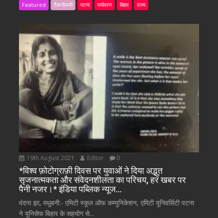
Featured
टैकनोलजी
पटना
पर्यावरण
बिहार
राज्य
19th August 2021
Editor
0
*विश्व फ़ोटोग्राफ़ी दिवस पर युवाओं ने दिया अद्भुत
सृजनात्मकता और संवेदनशीलता का परिचय, हर खबर पर
पैनी नजर।* इंडिया पब्लिक न्यूज…
वंदना झा, मधुबनी:- एमिटी स्कूल ऑफ कम्युनिकेशन, एमिटी यूनिवर्सिटी पटना
ने यूनिसेफ बिहार के सहयोग से...