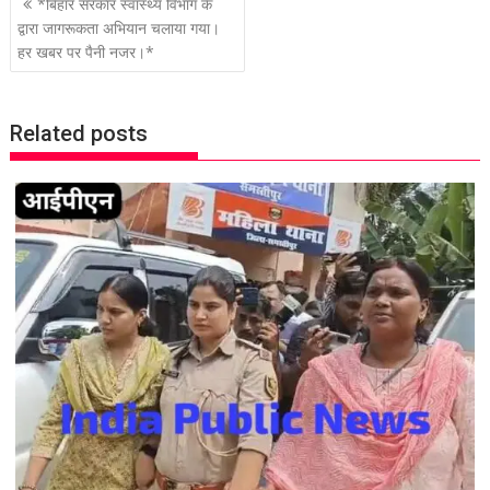
P
*बिहार सरकार स्वास्थ्य विभाग के
o
द्वारा जागरूकता अभियान चलाया गया।
हर खबर पर पैनी नजर।*
s
t
n
Related posts
a
v
i
g
a
t
i
o
n