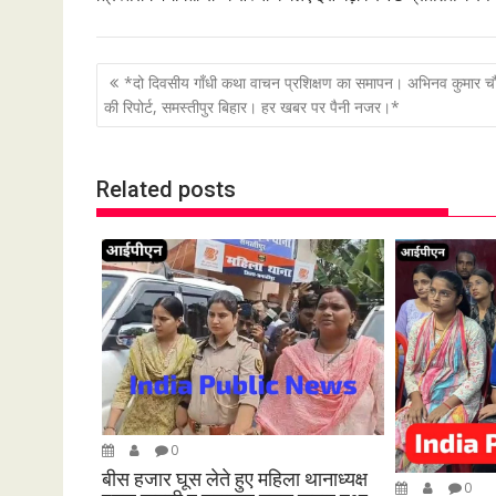
P
*दो दिवसीय गाँधी कथा वाचन प्रशिक्षण का समापन। अभिनव कुमार च
o
की रिपोर्ट, समस्तीपुर बिहार। हर खबर पर पैनी नजर।*
s
t
Related posts
n
a
v
i
g
a
t
i
o
0
n
बीस हजार घूस लेते हुए महिला थानाध्यक्ष
0