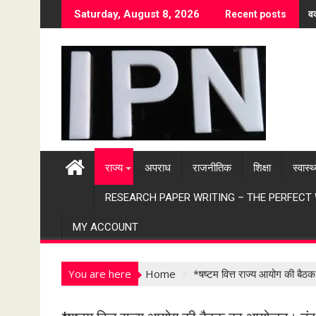
S
वर
Saturday, August 8, 2026
Recent posts
k
i
p
t
o
c
o
n
t
राज्य
अपराध
राजनीतिक
शिक्षा
स्वास्थ
e
n
RESEARCH PAPER WRITING – THE PERFECT
t
MY ACCOUNT
You are here
Home
*षष्टम वित्त राज्य आयोग की ब