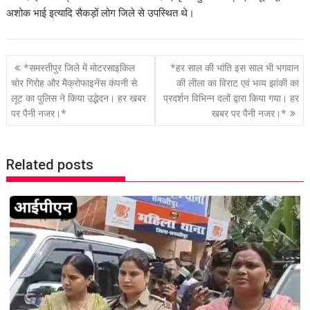
अशोक भाई इत्यादि सैकड़ों लोग जिले से उपस्थित थे।
P
*समस्तीपुर जिले में मोटरसाइकिल
*हर साल की भांति इस साल भी भगवान
o
चोर गिरोह और मैक्रोफाइनेंस कंपनी से
की लीला का विराट एवं भव्य झांकी का
लूट का पुलिस ने किया उद्भेदन। हर खबर
प्रदर्शन विभिन्न दलों द्वारा किया गया। हर
s
पर पैनी नजर।*
खबर पर पैनी नजर।*
t
n
a
Related posts
v
i
g
a
t
i
o
n