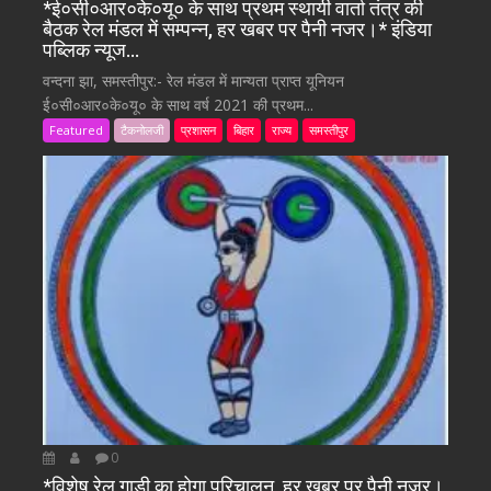
*ई०सी०आर०के०यू० के साथ प्रथम स्थायी वार्ता तंत्र की
बैठक रेल मंडल में सम्पन्न, हर खबर पर पैनी नजर।* इंडिया
पब्लिक न्यूज…
वन्दना झा, समस्तीपुर:- रेल मंडल में मान्यता प्राप्त यूनियन
ई०सी०आर०के०यू० के साथ वर्ष 2021 की प्रथम...
Featured
टैकनोलजी
प्रशासन
बिहार
राज्य
समस्तीपुर
0
*विशेष रेल गाड़ी का होगा परिचालन, हर खबर पर पैनी नजर।