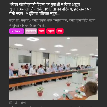
*विश्व फ़ोटोग्राफ़ी दिवस पर युवाओं ने दिया अद्भुत
सृजनात्मकता और संवेदनशीलता का परिचय, हर खबर पर
पैनी नजर।* इंडिया पब्लिक न्यूज…
वंदना झा, मधुबनी:- एमिटी स्कूल ऑफ कम्युनिकेशन, एमिटी यूनिवर्सिटी पटना
ने यूनिसेफ बिहार के सहयोग से...
Featured
टैकनोलजी
बिहार
मधुबनी
राज्य
0