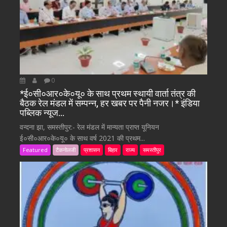
0
*ई०सी०आर०के०यू० के साथ प्रथम स्थायी वार्ता तंत्र की
बैठक रेल मंडल में सम्पन्न, हर खबर पर पैनी नजर।* इंडिया
पब्लिक न्यूज…
वन्दना झा, समस्तीपुर:- रेल मंडल में मान्यता प्राप्त यूनियन
ई०सी०आर०के०यू० के साथ वर्ष 2021 की प्रथम...
Featured
टैकनोलजी
प्रशासन
बिहार
राज्य
समस्तीपुर