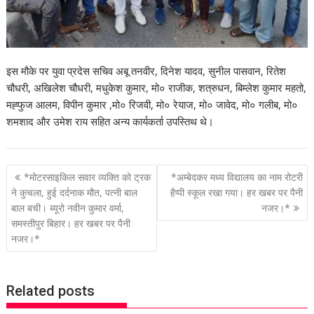
इस मौके पर युवा प्रदेस सचिव अबू तनवीर, दिनेश यादव, सुनील पासवान, रितेश
चौधरी, अखिलेश चौधरी, मधुकेश कुमार, मो० राजीक, शत्रुधन, बिम्लेश कुमार महतो,
मह्फुज आलम, विपीन कुमार ,मो० रिजवी, मो० रेयाज, मो० जावेद, मो० गलीब, मो०
शमशाद और उमेश राय सहित अन्य कार्यकर्ता उपस्तिथ थे।
P
*मोटरसाइकिल सवार व्यक्ति को ट्रक
*अम्बेदकर मध्य विद्यालय का नाम रोटरी
o
ने कुचला, हुई दर्दनाक मौत, पत्नी बाल
हैप्पी स्कूल रखा गया। हर खबर पर पैनी
बाल बची। ब्यूरो नवीन कुमार वर्मा,
नजर।*
s
समस्तीपुर बिहार। हर खबर पर पैनी
t
नजर।*
n
a
v
Related posts
i