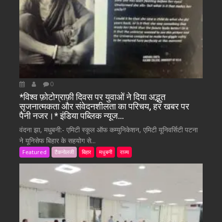
0
*विश्व फ़ोटोग्राफ़ी दिवस पर युवाओं ने दिया अद्भुत
सृजनात्मकता और संवेदनशीलता का परिचय, हर खबर पर
पैनी नजर।* इंडिया पब्लिक न्यूज…
वंदना झा, मधुबनी:- एमिटी स्कूल ऑफ कम्युनिकेशन, एमिटी यूनिवर्सिटी पटना
ने यूनिसेफ बिहार के सहयोग से...
Featured
टैकनोलजी
बिहार
मधुबनी
राज्य