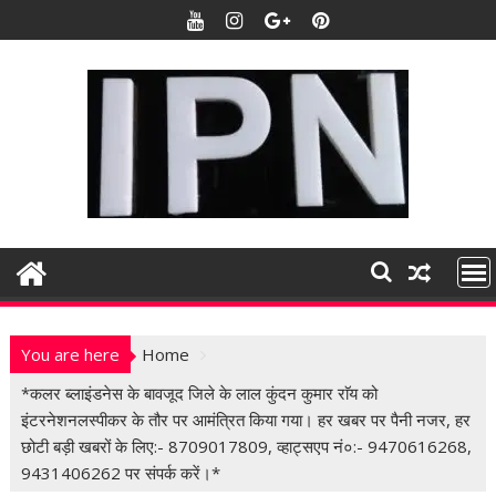
S
k
i
p
t
o
c
o
n
t
e
n
t
You are here
Home
*कलर ब्लाइंडनेस के बावजूद जिले के लाल कुंदन कुमार राॅय को
इंटरनेशनलस्पीकर के तौर पर आमंत्रित किया गया। हर खबर पर पैनी नजर, हर
छोटी बड़ी खबरों के लिए:- 8709017809, व्हाट्सएप नं०:- 9470616268,
9431406262 पर संपर्क करें।*