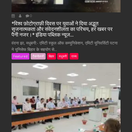
0
*विश्व फ़ोटोग्राफ़ी दिवस पर युवाओं ने दिया अद्भुत
सृजनात्मकता और संवेदनशीलता का परिचय, हर खबर पर
पैनी नजर।* इंडिया पब्लिक न्यूज…
वंदना झा, मधुबनी:- एमिटी स्कूल ऑफ कम्युनिकेशन, एमिटी यूनिवर्सिटी पटना
ने यूनिसेफ बिहार के सहयोग से...
Featured
टैकनोलजी
बिहार
मधुबनी
राज्य