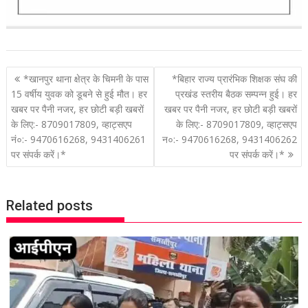
P
*खानपुर थाना क्षेत्र के चिमनी के पास
*बिहार राज्य प्रारंभिक शिक्षक संघ की
o
15 वर्षीय युवक को डूबने से हुई मौत। हर
प्रखंड स्तरीय बैठक सम्पन्न हुई। हर
खबर पर पैनी नजर, हर छोटी बड़ी खबरों
खबर पर पैनी नजर, हर छोटी बड़ी खबरों
s
के लिए:- 8709017809, व्हाट्सएप
के लिए:- 8709017809, व्हाट्सएप
t
नं०:- 9470616268, 9431406261
न०:- 9470616268, 9431406262
n
पर संपर्क करें।*
पर संपर्क करें।*
a
v
i
Related posts
g
a
t
i
o