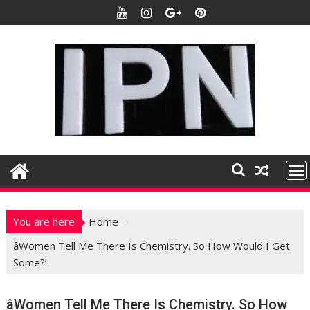
S
k
i
p
t
o
c
o
n
t
e
n
t
You are here
Home
âWomen Tell Me There Is Chemistry. So How Would I Get
Some?’
âWomen Tell Me There Is Chemistry. So How