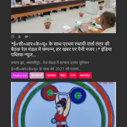
0
*ई०सी०आर०के०यू० के साथ प्रथम स्थायी वार्ता तंत्र की
बैठक रेल मंडल में सम्पन्न, हर खबर पर पैनी नजर।* इंडिया
पब्लिक न्यूज…
वन्दना झा, समस्तीपुर:- रेल मंडल में मान्यता प्राप्त यूनियन
ई०सी०आर०के०यू० के साथ वर्ष 2021 की प्रथम...
Featured
टैकनोलजी
प्रशासन
बिहार
राज्य
समस्तीपुर