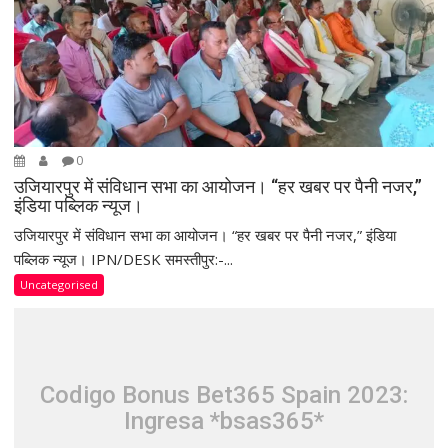
g
a
t
i
o
n
0
उजियारपुर में संविधान सभा का आयोजन। “हर खबर पर पैनी नजर,”
इंडिया पब्लिक न्यूज।
उजियारपुर में संविधान सभा का आयोजन। “हर खबर पर पैनी नजर,” इंडिया
पब्लिक न्यूज। IPN/DESK समस्तीपुर:-...
Uncategorised
Codigo Bonus Bet365 Spain 2023:
Ingresa *bsas365*