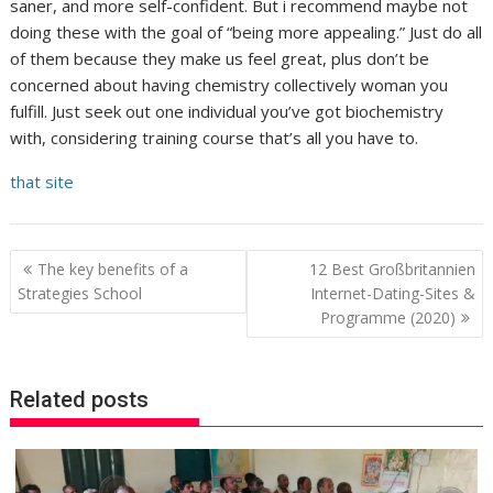
saner, and more self-confident. But i recommend maybe not
doing these with the goal of “being more appealing.” Just do all
of them because they make us feel great, plus don’t be
concerned about having chemistry collectively woman you
fulfill. Just seek out one individual you’ve got biochemistry
with, considering training course that’s all you have to.
that site
P
The key benefits of a
12 Best Großbritannien
o
Strategies School
Internet-Dating-Sites &
Programme (2020)
s
t
n
Related posts
a
v
i