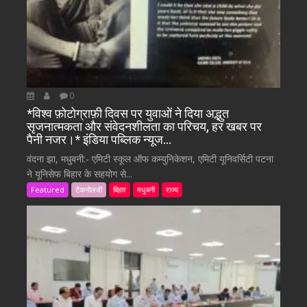
0
*विश्व फ़ोटोग्राफ़ी दिवस पर युवाओं ने दिया अद्भुत
सृजनात्मकता और संवेदनशीलता का परिचय, हर खबर पर
पैनी नजर।* इंडिया पब्लिक न्यूज…
वंदना झा, मधुबनी:- एमिटी स्कूल ऑफ कम्युनिकेशन, एमिटी यूनिवर्सिटी पटना
ने यूनिसेफ बिहार के सहयोग से...
Featured
टैकनोलजी
बिहार
मधुबनी
राज्य