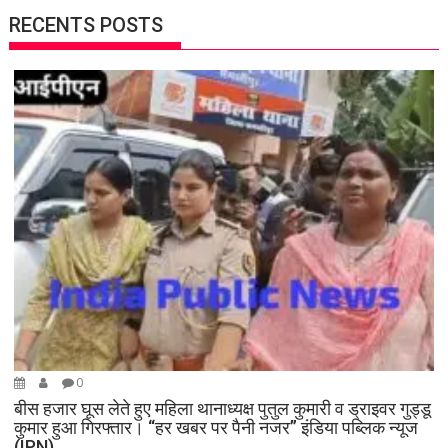
RECENTS POSTS
0
बीस हजार घूस लेते हुए महिला थानाध्यक्ष पुतुल कुमारी व ड्राइवर गुड्डू
कुमार हुआ गिरफ्तार। “हर खबर पर पैनी नजर” इंडिया पब्लिक न्यूज
(IPN)