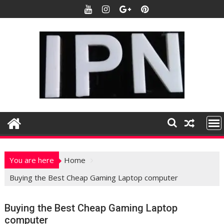
S
k
i
p
t
o
c
o
n
t
e
n
t
You are here
Home
Buying the Best Cheap Gaming Laptop computer
Buying the Best Cheap Gaming Laptop
computer