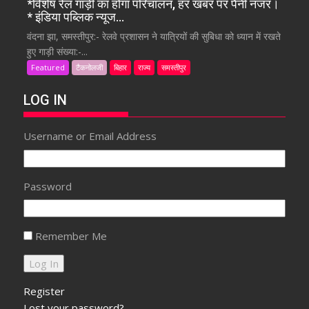
*विशेष रेल गाड़ी का होगा परिचालन, हर खबर पर पैनी नजर।
* इंडिया पब्लिक न्यूज…
वंदना झा, समस्तीपुर:- रेलवे प्रशासन ने यात्रियों की सुबिधा को ध्यान में रखते
हुए गाड़ी संख्या:-...
Featured
टैकनोलजी
बिहार
राज्य
समस्तीपुर
LOG IN
Username or Email Address
Password
Remember Me
Register
Lost your password?