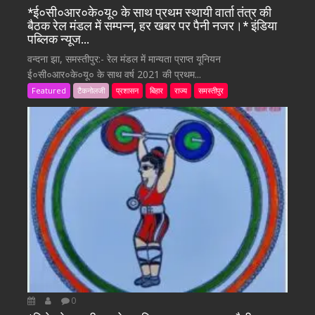
*ई०सी०आर०के०यू० के साथ प्रथम स्थायी वार्ता तंत्र की
बैठक रेल मंडल में सम्पन्न, हर खबर पर पैनी नजर।* इंडिया
पब्लिक न्यूज…
वन्दना झा, समस्तीपुर:- रेल मंडल में मान्यता प्राप्त यूनियन
ई०सी०आर०के०यू० के साथ वर्ष 2021 की प्रथम...
Featured
टैकनोलजी
प्रशासन
बिहार
राज्य
समस्तीपुर
0