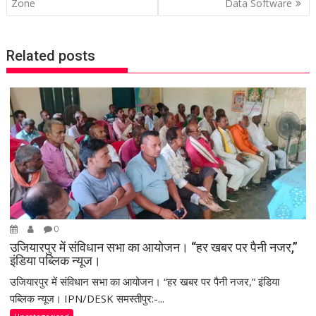
o
Zone
Data Software
s
t
Related posts
n
a
v
i
g
a
t
i
o
n
0
उजियारपुर में संविधान सभा का आयोजन। “हर खबर पर पैनी नजर,”
इंडिया पब्लिक न्यूज।
उजियारपुर में संविधान सभा का आयोजन। “हर खबर पर पैनी नजर,” इंडिया
पब्लिक न्यूज। IPN/DESK समस्तीपुर:-...