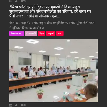
0
*विश्व फ़ोटोग्राफ़ी दिवस पर युवाओं ने दिया अद्भुत
सृजनात्मकता और संवेदनशीलता का परिचय, हर खबर पर
पैनी नजर।* इंडिया पब्लिक न्यूज…
वंदना झा, मधुबनी:- एमिटी स्कूल ऑफ कम्युनिकेशन, एमिटी यूनिवर्सिटी पटना
ने यूनिसेफ बिहार के सहयोग से...
Featured
टैकनोलजी
बिहार
मधुबनी
राज्य
0