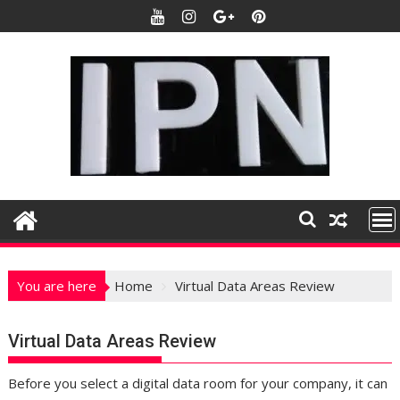
S
k
i
p
t
o
c
o
n
t
e
n
t
You are here
Home
Virtual Data Areas Review
Virtual Data Areas Review
Before you select a digital data room for your company, it can