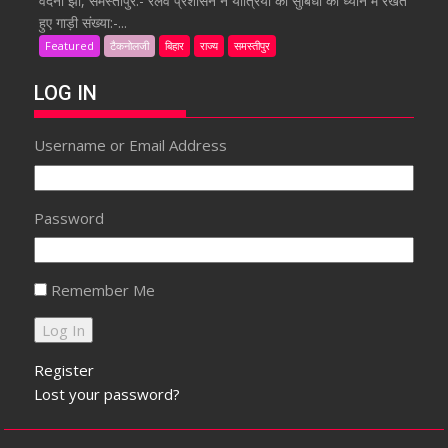
वंदना झा, समस्तीपुर:- रेलवे प्रशासन ने यात्रियों की सुबिधा को ध्यान में रखते
हुए गाड़ी संख्या:-...
Featured
टैकनोलजी
बिहार
राज्य
समस्तीपुर
LOG IN
Username or Email Address
Password
Remember Me
Register
Lost your password?