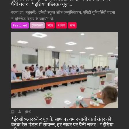
पैनी नजर।* इंडिया पब्लिक न्यूज…
वंदना झा, मधुबनी:- एमिटी स्कूल ऑफ कम्युनिकेशन, एमिटी यूनिवर्सिटी पटना
ने यूनिसेफ बिहार के सहयोग से...
Featured
टैकनोलजी
बिहार
मधुबनी
राज्य
0
*ई०सी०आर०के०यू० के साथ प्रथम स्थायी वार्ता तंत्र की
बैठक रेल मंडल में सम्पन्न, हर खबर पर पैनी नजर।* इंडिया