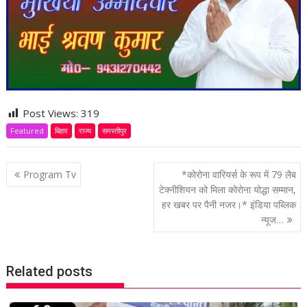
Post Views:
319
Featured
बिहार
राज्य
समस्तीपुर
P
Program Tv
*कोरोना वारियर्स के रूप में 79 लैब
o
टेक्नीशियन को मिला कोरोना योद्धा सम्मान,
हर खबर पर पैनी नजर।* इंडिया पब्लिक
s
न्यूज…
t
n
a
Related posts
v
i