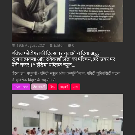
19th August 2021
Editor
0
*विश्व फ़ोटोग्राफ़ी दिवस पर युवाओं ने दिया अद्भुत
सृजनात्मकता और संवेदनशीलता का परिचय, हर खबर पर
पैनी नजर।* इंडिया पब्लिक न्यूज…
वंदना झा, मधुबनी:- एमिटी स्कूल ऑफ कम्युनिकेशन, एमिटी यूनिवर्सिटी पटना
ने यूनिसेफ बिहार के सहयोग से...
Featured
टैकनोलजी
बिहार
मधुबनी
राज्य