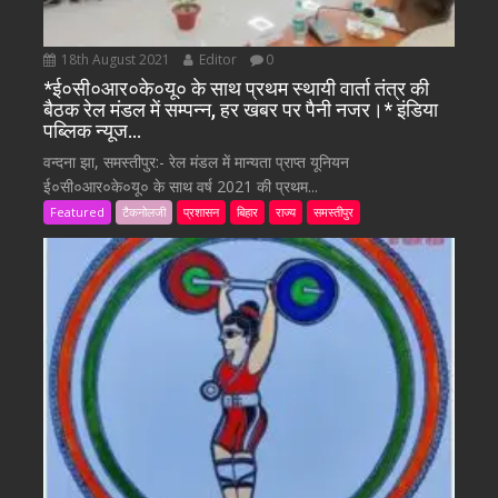
18th August 2021
Editor
0
*ई०सी०आर०के०यू० के साथ प्रथम स्थायी वार्ता तंत्र की
बैठक रेल मंडल में सम्पन्न, हर खबर पर पैनी नजर।* इंडिया
पब्लिक न्यूज…
वन्दना झा, समस्तीपुर:- रेल मंडल में मान्यता प्राप्त यूनियन
ई०सी०आर०के०यू० के साथ वर्ष 2021 की प्रथम...
Featured
टैकनोलजी
प्रशासन
बिहार
राज्य
समस्तीपुर