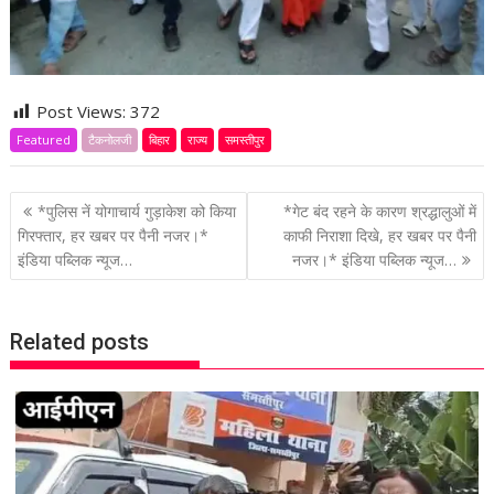
Post Views:
372
Featured
टैकनोलजी
बिहार
राज्य
समस्तीपुर
P
*पुलिस नें योगाचार्य गुड़ाकेश को किया
*गेट बंद रहने के कारण श्रद्धालुओं में
o
गिरफ्तार, हर खबर पर पैनी नजर।*
काफी निराशा दिखे, हर खबर पर पैनी
इंडिया पब्लिक न्यूज…
नजर।* इंडिया पब्लिक न्यूज…
s
t
n
Related posts
a
v
i
g
a