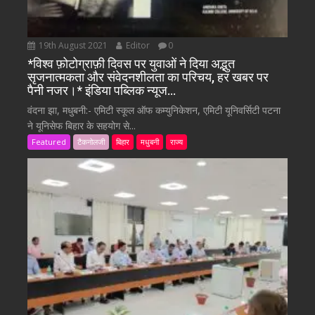
19th August 2021
Editor
0
*विश्व फ़ोटोग्राफ़ी दिवस पर युवाओं ने दिया अद्भुत
सृजनात्मकता और संवेदनशीलता का परिचय, हर खबर पर
पैनी नजर।* इंडिया पब्लिक न्यूज…
वंदना झा, मधुबनी:- एमिटी स्कूल ऑफ कम्युनिकेशन, एमिटी यूनिवर्सिटी पटना
ने यूनिसेफ बिहार के सहयोग से...
Featured
टैकनोलजी
बिहार
मधुबनी
राज्य