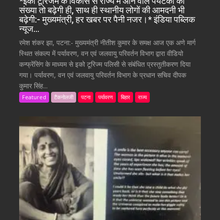
*इको टूरिजम के विकास से राज्य में आने वाले पर्यटकों की
संख्या तो बढ़ेगी ही, साथ ही स्थानीय लोगों की आमदनी भी
बढ़ेगी:- मुख्यमंत्री, हर खबर पर पैनी नजर।* इंडिया पब्लिक
न्यूज…
रमेश शंकर झा, पटना:- मुख्यमंत्री नीतीश कुमार के समक्ष आज एक अणे मार्ग
स्थित संकल्प में पर्यावरण, वन एवं जलवायु परिवर्तन विभाग द्वारा वीडियो
कन्फ्रेंसिंग के माध्यम से इको टूरिज्म पलिसी से संबंधित प्रस्तुतीकरण दिया
गया। पर्यावरण, वन एवं जलवायु परिवर्तन विभाग के प्रधान सचिव दीपक
कुमार सिंह...
Featured
टैकनोलजी
पटना
पर्यावरण
बिहार
राज्य