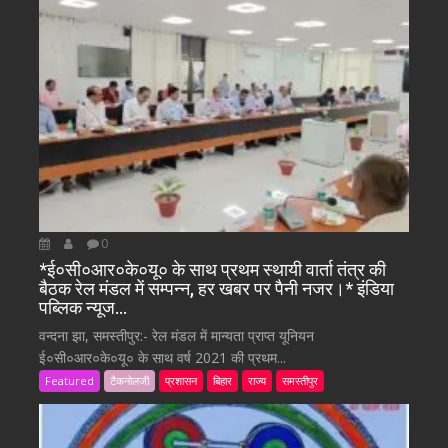
0
*ई०सी०आर०के०यू० के साथ प्रथम स्थायी वार्ता तंत्र की
बैठक रेल मंडल में सम्पन्न, हर खबर पर पैनी नजर।* इंडिया
पब्लिक न्यूज…
वन्दना झा, समस्तीपुर:- रेल मंडल में मान्यता प्राप्त यूनियन
ई०सी०आर०के०यू० के साथ वर्ष 2021 की प्रथम...
Featured
टैकनोलजी
प्रशासन
बिहार
राज्य
समस्तीपुर