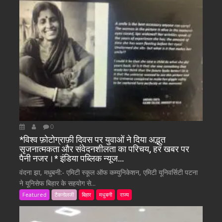
0
*विश्व फ़ोटोग्राफ़ी दिवस पर युवाओं ने दिया अद्भुत
सृजनात्मकता और संवेदनशीलता का परिचय, हर खबर पर
पैनी नजर।* इंडिया पब्लिक न्यूज…
वंदना झा, मधुबनी:- एमिटी स्कूल ऑफ कम्युनिकेशन, एमिटी यूनिवर्सिटी पटना
ने यूनिसेफ बिहार के सहयोग से...
Featured
टैकनोलजी
बिहार
मधुबनी
राज्य