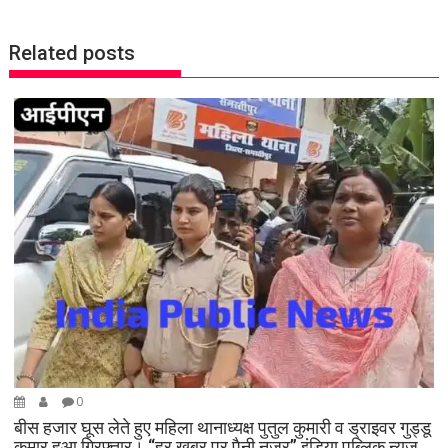
t
n
Related posts
a
v
i
g
a
t
i
o
n
0
बीस हजार घूस लेते हुए महिला थानाध्यक्ष पुतुल कुमारी व ड्राइवर गुड्डू
कुमार हुआ गिरफ्तार। “हर खबर पर पैनी नजर” इंडिया पब्लिक न्यूज