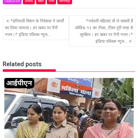
Featured
अपराध
बिहार
राज्य
समस्तीपुर
P
*हरियाली मिशन के निदेशक ने कार्यों
*गर्भवती महिलाएं भी ले सकती हैं
o
का लिया जायजा। हर खबर पर पैनी
कोविड-१९ का टीका, टीका पूरी तरह से
नजर।* इंडिया पब्लिक न्यूज…
सुरक्षित। हर खबर पर पैनी नजर।*
s
इंडिया पब्लिक न्यूज…
t
n
a
Related posts
v
i
g
a
t
i
o
n