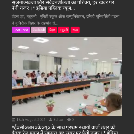
सृजनात्मकता और संवेदनशीलता का परिचय, हर खबर पर
पैनी नजर।* इंडिया पब्लिक न्यूज…
वंदना झा, मधुबनी:- एमिटी स्कूल ऑफ कम्युनिकेशन, एमिटी यूनिवर्सिटी पटना
ने यूनिसेफ बिहार के सहयोग से...
Featured
टैकनोलजी
बिहार
मधुबनी
राज्य
18th August 2021
Editor
0
*ई०सी०आर०के०यू० के साथ प्रथम स्थायी वार्ता तंत्र की
बैठक रेल मंडल में सम्पन्न, हर खबर पर पैनी नजर।* इंडिया