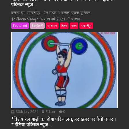
पब्लिक न्यूज…
वन्दना झा, समस्तीपुर:- रेल मंडल में मान्यता प्राप्त यूनियन
ई०सी०आर०के०यू० के साथ वर्ष 2021 की प्रथम...
Featured
टैकनोलजी
प्रशासन
बिहार
राज्य
समस्तीपुर
30th July 2021
Editor
0
*विशेष रेल गाड़ी का होगा परिचालन, हर खबर पर पैनी नजर।
* इंडिया पब्लिक न्यूज…