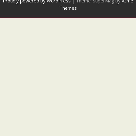
Proudly powered by WordPress
|
Theme: SuperMag by
Acme
Themes