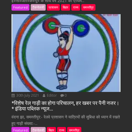
ई०सी०आर०के०यू० के साथ वर्ष 2021 की प्रथम...
Featured
टैकनोलजी
प्रशासन
बिहार
राज्य
समस्तीपुर
30th July 2021
Editor
0
*विशेष रेल गाड़ी का होगा परिचालन, हर खबर पर पैनी नजर।
* इंडिया पब्लिक न्यूज…
वंदना झा, समस्तीपुर:- रेलवे प्रशासन ने यात्रियों की सुबिधा को ध्यान में रखते
हुए गाड़ी संख्या:-...
Featured
टैकनोलजी
बिहार
राज्य
समस्तीपुर