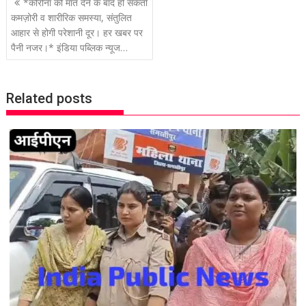
P
*कोरोना को मात देने के बाद हो सकती
o
कमज़ोरी व शारीरिक समस्या, संतुलित
आहार से होगी परेशानी दूर। हर खबर पर
s
पैनी नजर।* इंडिया पब्लिक न्यूज…
t
n
a
Related posts
v
i
g
a
t
i
o
n