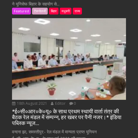
ने यूनिसेफ बिहार के सहयोग से...
Featured
टैकनोलजी
बिहार
मधुबनी
राज्य
18th August 2021
Editor
0
*ई०सी०आर०के०यू० के साथ प्रथम स्थायी वार्ता तंत्र की
बैठक रेल मंडल में सम्पन्न, हर खबर पर पैनी नजर।* इंडिया
पब्लिक न्यूज…
वन्दना झा, समस्तीपुर:- रेल मंडल में मान्यता प्राप्त यूनियन