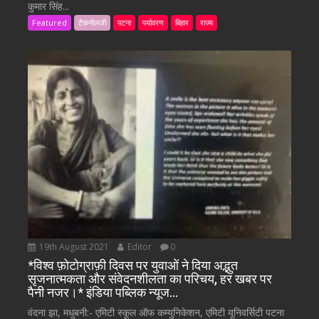
कुमार सिंह...
Featured
टैकनोलजी
पटना
पर्यावरण
बिहार
राज्य
19th August 2021
Editor
0
*विश्व फ़ोटोग्राफ़ी दिवस पर युवाओं ने दिया अद्भुत
सृजनात्मकता और संवेदनशीलता का परिचय, हर खबर पर
पैनी नजर।* इंडिया पब्लिक न्यूज…
वंदना झा, मधुबनी:- एमिटी स्कूल ऑफ कम्युनिकेशन, एमिटी यूनिवर्सिटी पटना