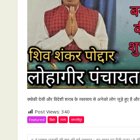
क्योकी देसी और विदेशी शराब के व्यवसाय से अनेको लोग जुड़े हुए है और 
Post Views:
340
Featured
बिहार
राज्य
समस्तीपुर
P
*अज्ञात लड़की की शव की हुई पहचान। हर खबर पर पैनी नजर।* इं