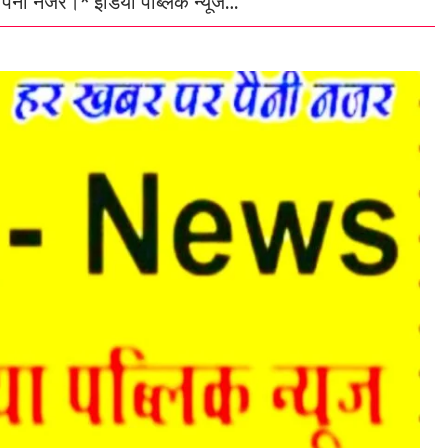
 पैनी नजर।* इंडिया पब्लिक न्यूज…