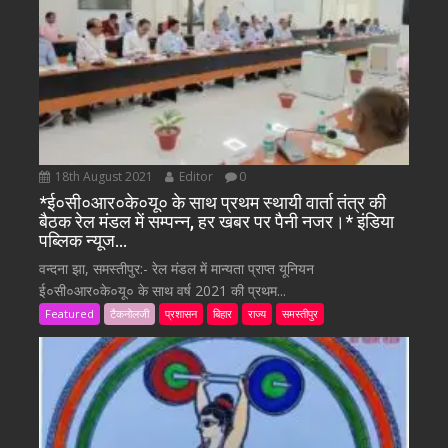
18th August 2021
Editor
0
*ई०सी०आर०के०यू० के साथ प्रथम स्थायी वार्ता तंत्र की
बैठक रेल मंडल में सम्पन्न, हर खबर पर पैनी नजर।* इंडिया
पब्लिक न्यूज…
वन्दना झा, समस्तीपुर:- रेल मंडल में मान्यता प्राप्त यूनियन
ई०सी०आर०के०यू० के साथ वर्ष 2021 की प्रथम...
Featured
टैकनोलजी
प्रशासन
बिहार
राज्य
समस्तीपुर