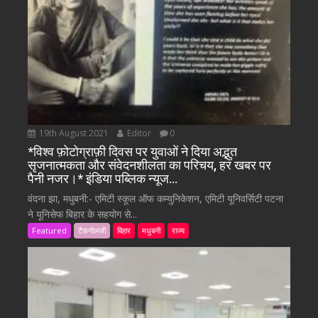
19th August 2021
Editor
0
*विश्व फ़ोटोग्राफ़ी दिवस पर युवाओं ने दिया अद्भुत
सृजनात्मकता और संवेदनशीलता का परिचय, हर खबर पर
पैनी नजर।* इंडिया पब्लिक न्यूज…
वंदना झा, मधुबनी:- एमिटी स्कूल ऑफ कम्युनिकेशन, एमिटी यूनिवर्सिटी पटना
ने यूनिसेफ बिहार के सहयोग से...
Featured
टैकनोलजी
बिहार
मधुबनी
राज्य