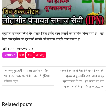
ग्रामीण संरचना निधि के अलावे फिश हार्वर ऑन रिसर्च को शामिल किया गया है। यह
बेहद सराहनीय एवं दूरगामी सपनों को साकार करने वाला बजट है।
Post Views:
297
Featured
बिहार
राज्य
समस्तीपुर
P
*श्रद्धांजली सभा का आयोजन किया
*कचरे के बदले गैस देने की योजना की
o
गया। हर खबर पर पैनी नजर।* इंडिया
शुरुआत कुलपति डा० रमेश चन्द्र
पब्लिक न्यूज…
श्रीवास्तव ने की। हर खबर पर पैनी
s
नजर।* इंडिया पब्लिक न्यूज…
t
n
a
Related posts