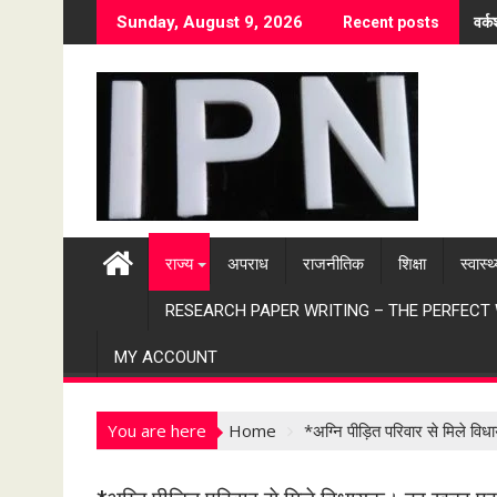
S
वर्
Sunday, August 9, 2026
Recent posts
k
i
p
t
o
c
o
n
t
राज्य
अपराध
राजनीतिक
शिक्षा
स्वास्थ
e
n
RESEARCH PAPER WRITING – THE PERFECT
t
MY ACCOUNT
You are here
Home
*अग्नि पीड़ित परिवार से मिले व