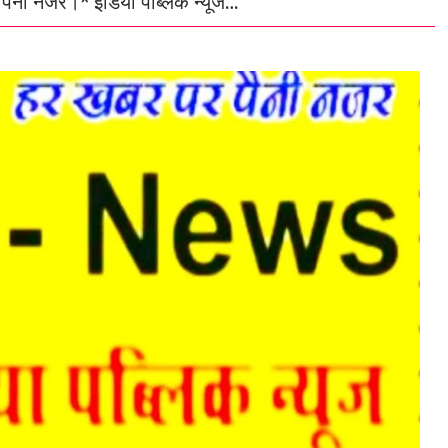
 पैनी नजर।* इंडिया पब्लिक न्यूज…