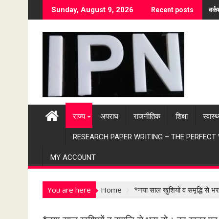
S
वर्
Sunday, August 9, 2026
Recent posts
k
i
p
t
o
c
o
n
t
राज्य
अपराध
राजनीतिक
शिक्षा
स्वास्थ
e
n
RESEARCH PAPER WRITING – THE PERFECT
t
MY ACCOUNT
You are here
Home
*नया साल खुशियों व समृद्धि से 