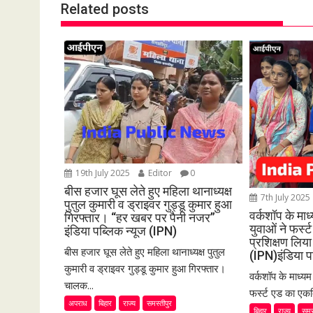
Related posts
a
v
i
g
a
t
i
o
n
19th July 2025
Editor
0
बीस हजार घूस लेते हुए महिला थानाध्यक्ष
7th July 2025
पुतुल कुमारी व ड्राइवर गुड्डू कुमार हुआ
वर्कशॉप के मा
गिरफ्तार। “हर खबर पर पैनी नजर”
युवाओं ने फर्
इंडिया पब्लिक न्यूज (IPN)
प्रशिक्षण लि
बीस हजार घूस लेते हुए महिला थानाध्यक्ष पुतुल
(IPN)इंडिया प
कुमारी व ड्राइवर गुड्डू कुमार हुआ गिरफ्तार।
वर्कशॉप के माध्य
चालक...
फर्स्ट एड का एकद
अपराध
बिहार
राज्य
समस्तीपुर
बिहार
राज्य
समस