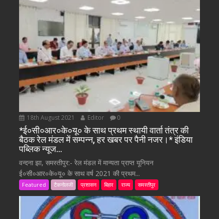
18th August 2021
Editor
0
*ई०सी०आर०के०यू० के साथ प्रथम स्थायी वार्ता तंत्र की
बैठक रेल मंडल में सम्पन्न, हर खबर पर पैनी नजर।* इंडिया
पब्लिक न्यूज…
वन्दना झा, समस्तीपुर:- रेल मंडल में मान्यता प्राप्त यूनियन
ई०सी०आर०के०यू० के साथ वर्ष 2021 की प्रथम...
Featured
टैकनोलजी
प्रशासन
बिहार
राज्य
समस्तीपुर