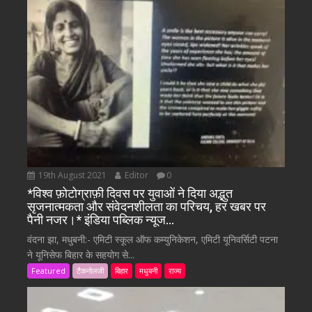
19th August 2021
Editor
0
*विश्व फ़ोटोग्राफ़ी दिवस पर युवाओं ने दिया अद्भुत
सृजनात्मकता और संवेदनशीलता का परिचय, हर खबर पर
पैनी नजर।* इंडिया पब्लिक न्यूज…
वंदना झा, मधुबनी:- एमिटी स्कूल ऑफ कम्युनिकेशन, एमिटी यूनिवर्सिटी पटना
ने यूनिसेफ बिहार के सहयोग से...
Featured
टैकनोलजी
बिहार
मधुबनी
राज्य