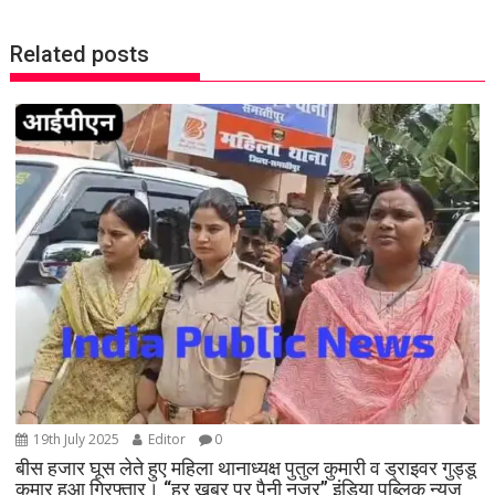
n
a
Related posts
v
i
g
a
t
i
o
n
19th July 2025
Editor
0
बीस हजार घूस लेते हुए महिला थानाध्यक्ष पुतुल कुमारी व ड्राइवर गुड्डू
कुमार हुआ गिरफ्तार। “हर खबर पर पैनी नजर” इंडिया पब्लिक न्यूज