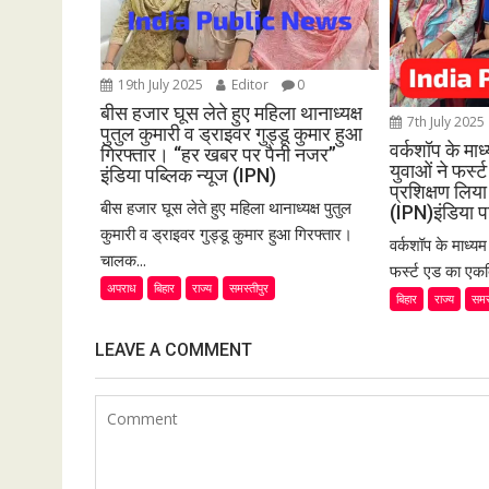
t
i
o
19th July 2025
Editor
0
n
बीस हजार घूस लेते हुए महिला थानाध्यक्ष
7th July 2025
पुतुल कुमारी व ड्राइवर गुड्डू कुमार हुआ
वर्कशॉप के मा
गिरफ्तार। “हर खबर पर पैनी नजर”
युवाओं ने फर्
इंडिया पब्लिक न्यूज (IPN)
प्रशिक्षण लि
बीस हजार घूस लेते हुए महिला थानाध्यक्ष पुतुल
(IPN)इंडिया प
कुमारी व ड्राइवर गुड्डू कुमार हुआ गिरफ्तार।
वर्कशॉप के माध्य
चालक...
फर्स्ट एड का एकद
अपराध
बिहार
राज्य
समस्तीपुर
बिहार
राज्य
समस
LEAVE A COMMENT