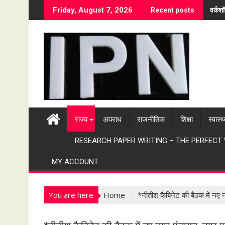
S
वर्कश
Friday, August 7, 2026
Recent posts
k
i
p
t
o
c
o
n
t
राज्य
अपराध
राजनीतिक
शिक्षा
स्वास्थ
e
n
RESEARCH PAPER WRITING – THE PERFECT
t
MY ACCOUNT
You are here
Home
*नीतीश कैबिनेट की बैठक में न