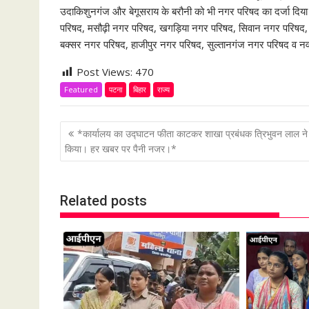
उदाकिशुनगंज और बेगूसराय के बरौनी को भी नगर परिषद का दर्जा दिया
परिषद, मसौढ़ी नगर परिषद, खगड़िया नगर परिषद, सिवान नगर परिषद,
बक्सर नगर परिषद, हाजीपुर नगर परिषद, सुल्तानगंज नगर परिषद व नवा
Post Views:
470
Featured
पटना
बिहार
राज्य
P
*कार्यालय का उद्घाटन फीता काटकर शाखा प्रबंधक त्रिभुवन लाल ने
o
किया। हर खबर पर पैनी नजर।*
s
t
Related posts
n
a
v
i
g
a