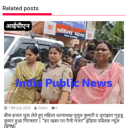
n
Related posts
a
v
i
g
a
t
i
o
n
19th July 2025
Editor
0
बीस हजार घूस लेते हुए महिला थानाध्यक्ष पुतुल कुमारी व ड्राइवर गुड्डू
कुमार हुआ गिरफ्तार। “हर खबर पर पैनी नजर” इंडिया पब्लिक न्यूज
(IPN)