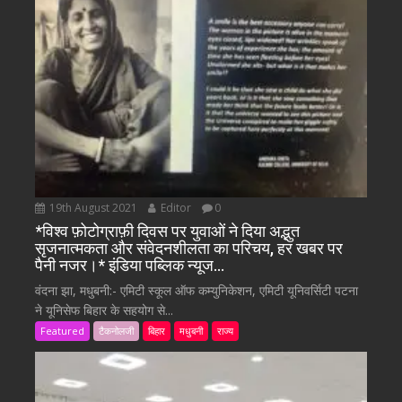
19th August 2021
Editor
0
*विश्व फ़ोटोग्राफ़ी दिवस पर युवाओं ने दिया अद्भुत
सृजनात्मकता और संवेदनशीलता का परिचय, हर खबर पर
पैनी नजर।* इंडिया पब्लिक न्यूज…
वंदना झा, मधुबनी:- एमिटी स्कूल ऑफ कम्युनिकेशन, एमिटी यूनिवर्सिटी पटना
ने यूनिसेफ बिहार के सहयोग से...
Featured
टैकनोलजी
बिहार
मधुबनी
राज्य