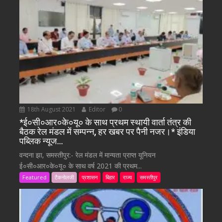
18th August 2021
Editor
0
*ई०सी०आर०के०यू० के साथ प्रथम स्थायी वार्ता तंत्र की
बैठक रेल मंडल में सम्पन्न, हर खबर पर पैनी नजर।* इंडिया
पब्लिक न्यूज…
वन्दना झा, समस्तीपुर:- रेल मंडल में मान्यता प्राप्त यूनियन
ई०सी०आर०के०यू० के साथ वर्ष 2021 की प्रथम...
Featured
टैकनोलजी
प्रशासन
बिहार
राज्य
समस्तीपुर