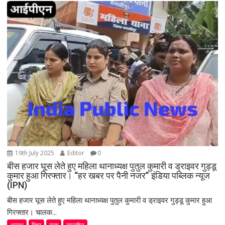
g
a
t
i
o
n
19th July 2025
Editor
0
बीस हजार घूस लेते हुए महिला थानाध्यक्ष पुतुल कुमारी व ड्राइवर गुड्डू
कुमार हुआ गिरफ्तार। “हर खबर पर पैनी नजर” इंडिया पब्लिक न्यूज
(IPN)
बीस हजार घूस लेते हुए महिला थानाध्यक्ष पुतुल कुमारी व ड्राइवर गुड्डू कुमार हुआ
गिरफ्तार। चालक...
अपराध
बिहार
राज्य
समस्तीपुर