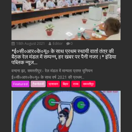
18th August 2021
Editor
0
*ई०सी०आर०के०यू० के साथ प्रथम स्थायी वार्ता तंत्र की
बैठक रेल मंडल में सम्पन्न, हर खबर पर पैनी नजर।* इंडिया
पब्लिक न्यूज…
वन्दना झा, समस्तीपुर:- रेल मंडल में मान्यता प्राप्त यूनियन
ई०सी०आर०के०यू० के साथ वर्ष 2021 की प्रथम...
Featured
टैकनोलजी
प्रशासन
बिहार
राज्य
समस्तीपुर