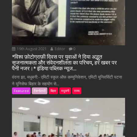
19th August 2021
Editor
0
*विश्व फ़ोटोग्राफ़ी दिवस पर युवाओं ने दिया अद्भुत
सृजनात्मकता और संवेदनशीलता का परिचय, हर खबर पर
पैनी नजर।* इंडिया पब्लिक न्यूज…
वंदना झा, मधुबनी:- एमिटी स्कूल ऑफ कम्युनिकेशन, एमिटी यूनिवर्सिटी पटना
ने यूनिसेफ बिहार के सहयोग से...
Featured
टैकनोलजी
बिहार
मधुबनी
राज्य