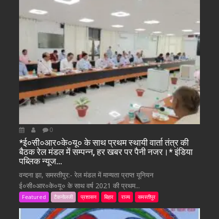
0
*ई०सी०आर०के०यू० के साथ प्रथम स्थायी वार्ता तंत्र की
बैठक रेल मंडल में सम्पन्न, हर खबर पर पैनी नजर।* इंडिया
पब्लिक न्यूज…
वन्दना झा, समस्तीपुर:- रेल मंडल में मान्यता प्राप्त यूनियन
ई०सी०आर०के०यू० के साथ वर्ष 2021 की प्रथम...
Featured
टैकनोलजी
प्रशासन
बिहार
राज्य
समस्तीपुर