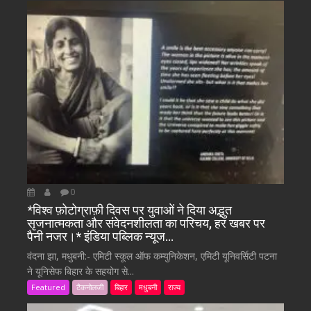
0
*विश्व फ़ोटोग्राफ़ी दिवस पर युवाओं ने दिया अद्भुत
सृजनात्मकता और संवेदनशीलता का परिचय, हर खबर पर
पैनी नजर।* इंडिया पब्लिक न्यूज…
वंदना झा, मधुबनी:- एमिटी स्कूल ऑफ कम्युनिकेशन, एमिटी यूनिवर्सिटी पटना
ने यूनिसेफ बिहार के सहयोग से...
Featured
टैकनोलजी
बिहार
मधुबनी
राज्य