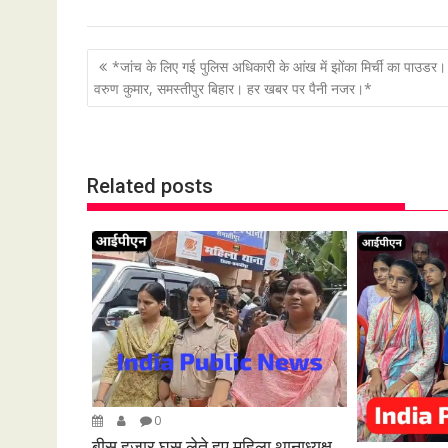
P
*जांच के लिए गई पुलिस अधिकारी के आंख में झोंका मिर्ची का पाउडर।
o
वरुण कुमार, समस्तीपुर बिहार। हर खबर पर पैनी नजर।*
s
t
n
Related posts
a
v
i
g
a
t
i
o
n
0
बीस हजार घूस लेते हुए महिला थानाध्यक्ष