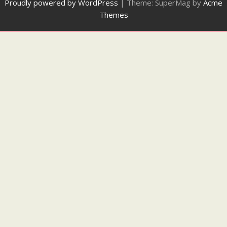
Proudly powered by WordPress
|
Theme: SuperMag by
Acme
Themes