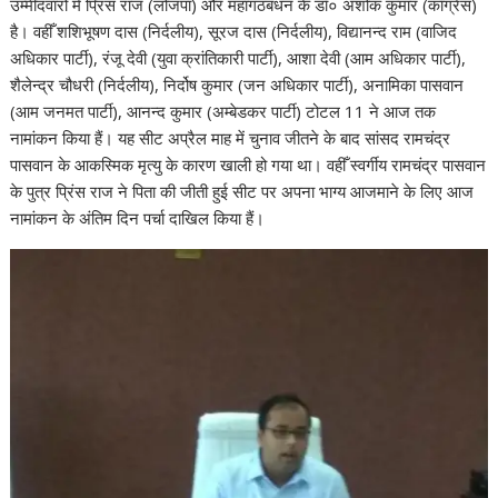
उम्मीदवारों में प्रिंस राज (लोजपा) और महागठबंधन के डॉ० अशोक कुमार (काँग्रेस)
है। वहीँ शशिभूषण दास (निर्दलीय), सूरज दास (निर्दलीय), विद्यानन्द राम (वाजिद
अधिकार पार्टी), रंजू देवी (युवा क्रांतिकारी पार्टी), आशा देवी (आम अधिकार पार्टी),
शैलेन्द्र चौधरी (निर्दलीय), निर्दोष कुमार (जन अधिकार पार्टी), अनामिका पासवान
(आम जनमत पार्टी), आनन्द कुमार (अम्बेडकर पार्टी) टोटल 11 ने आज तक
नामांकन किया हैं। यह सीट अप्रैल माह में चुनाव जीतने के बाद सांसद रामचंद्र
पासवान के आकस्मिक मृत्यु के कारण खाली हो गया था। वहीँ स्वर्गीय रामचंद्र पासवान
के पुत्र प्रिंस राज ने पिता की जीती हुई सीट पर अपना भाग्य आजमाने के लिए आज
नामांकन के अंतिम दिन पर्चा दाखिल किया हैं।