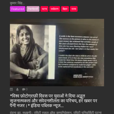
कुमार सिंह...
Featured
टैकनोलजी
पटना
पर्यावरण
बिहार
राज्य
0
*विश्व फ़ोटोग्राफ़ी दिवस पर युवाओं ने दिया अद्भुत
सृजनात्मकता और संवेदनशीलता का परिचय, हर खबर पर
पैनी नजर।* इंडिया पब्लिक न्यूज…
वंदना झा, मधुबनी:- एमिटी स्कूल ऑफ कम्युनिकेशन, एमिटी यूनिवर्सिटी पटना