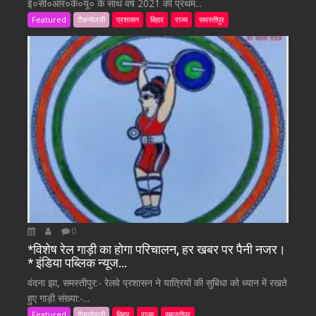
ई०सी०आर०के०यू० के साथ वर्ष 2021 की प्रथम...
Featured
टैकनोलजी
प्रशासन
बिहार
राज्य
समस्तीपुर
0
*विशेष रेल गाड़ी का होगा परिचालन, हर खबर पर पैनी नजर।
* इंडिया पब्लिक न्यूज…
वंदना झा, समस्तीपुर:- रेलवे प्रशासन ने यात्रियों की सुबिधा को ध्यान में रखते
हुए गाड़ी संख्या:-...
Featured
टैकनोलजी
बिहार
राज्य
समस्तीपुर