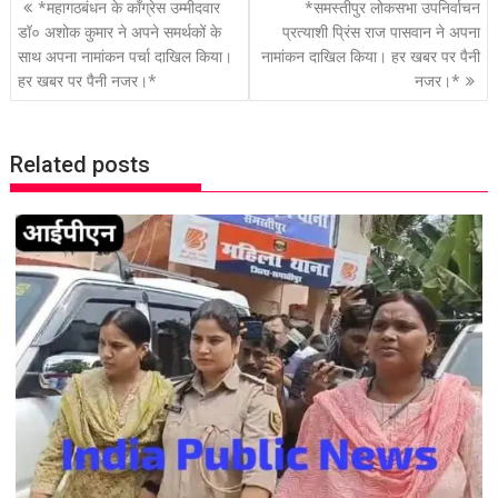
P
*महागठबंधन के कॉंग्रेस उम्मीदवार
*समस्तीपुर लोकसभा उपनिर्वाचन
o
डॉ० अशोक कुमार ने अपने समर्थकों के
प्रत्याशी प्रिंस राज पासवान ने अपना
साथ अपना नामांकन पर्चा दाखिल किया।
नामांकन दाखिल किया। हर खबर पर पैनी
s
हर खबर पर पैनी नजर।*
नजर।*
t
n
a
Related posts
v
i
g
a
t
i
o
n