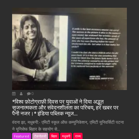
0
*विश्व फ़ोटोग्राफ़ी दिवस पर युवाओं ने दिया अद्भुत
सृजनात्मकता और संवेदनशीलता का परिचय, हर खबर पर
पैनी नजर।* इंडिया पब्लिक न्यूज…
वंदना झा, मधुबनी:- एमिटी स्कूल ऑफ कम्युनिकेशन, एमिटी यूनिवर्सिटी पटना
ने यूनिसेफ बिहार के सहयोग से...
Featured
टैकनोलजी
बिहार
मधुबनी
राज्य