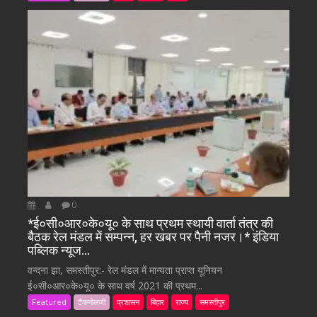
0
*ई०सी०आर०के०यू० के साथ प्रथम स्थायी वार्ता तंत्र की
बैठक रेल मंडल में सम्पन्न, हर खबर पर पैनी नजर।* इंडिया
पब्लिक न्यूज…
वन्दना झा, समस्तीपुर:- रेल मंडल में मान्यता प्राप्त यूनियन
ई०सी०आर०के०यू० के साथ वर्ष 2021 की प्रथम...
Featured
टैकनोलजी
प्रशासन
बिहार
राज्य
समस्तीपुर