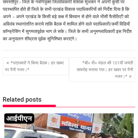
समस्तीपुर:- जिले के नवनियुक्त जिलाधिकारी शशांक शुभंकर ने अपनी कुर्सी पर
पदस्थापित होते ही जिले के सभी प्रखंड विकास पदाधिकारियों को निर्देश दिया है कि
अपने – अपने प्रखंड के किसी बड़े कक्ष में बिस्वान से होने वाले भीसी फैसेलिटी को
अविलंब स्थानांतरित कराये ताकि बैठक में शामिल होने वाले पदाधिकारी/कर्मी विडियों
कॉन्फ्रेंसिंग में सुगमतापूर्वक भाग ले सके। जिले के सभी अनुमण्लाधिकारी इस निर्देश
का अनुपालन शीघ्रता पूर्वक सुनिश्चित कराएंगे।
P
*पत्रकारों ने किया बैठक। हर खबर
*बी० पी० मंडल की 101वीं जयंती
o
पर पैनी नजर।*
समारोह मनाया गया। हर खबर पर पैनी
नजर।*
s
t
n
Related posts
a
v
i
g
a