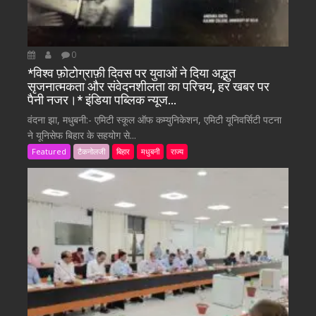
0
*विश्व फ़ोटोग्राफ़ी दिवस पर युवाओं ने दिया अद्भुत
सृजनात्मकता और संवेदनशीलता का परिचय, हर खबर पर
पैनी नजर।* इंडिया पब्लिक न्यूज…
वंदना झा, मधुबनी:- एमिटी स्कूल ऑफ कम्युनिकेशन, एमिटी यूनिवर्सिटी पटना
ने यूनिसेफ बिहार के सहयोग से...
Featured
टैकनोलजी
बिहार
मधुबनी
राज्य