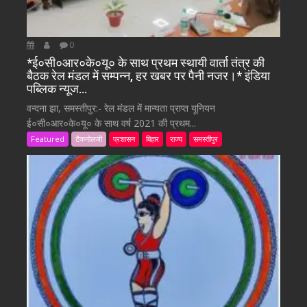
0
*ई०सी०आर०के०यू० के साथ प्रथम स्थायी वार्ता तंत्र की
बैठक रेल मंडल में सम्पन्न, हर खबर पर पैनी नजर।* इंडिया
पब्लिक न्यूज…
वन्दना झा, समस्तीपुर:- रेल मंडल में मान्यता प्राप्त यूनियन
ई०सी०आर०के०यू० के साथ वर्ष 2021 की प्रथम...
Featured
टैकनोलजी
प्रशासन
बिहार
राज्य
समस्तीपुर